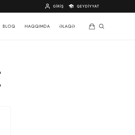
GIRIŞ
QEYDIYYAT
BLOQ
HAQQIMDA
ƏLAQƏ
t