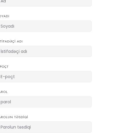
OYADI
STIFADƏÇI ADI
-POÇT
AROL
AROLUN TƏSDIQI