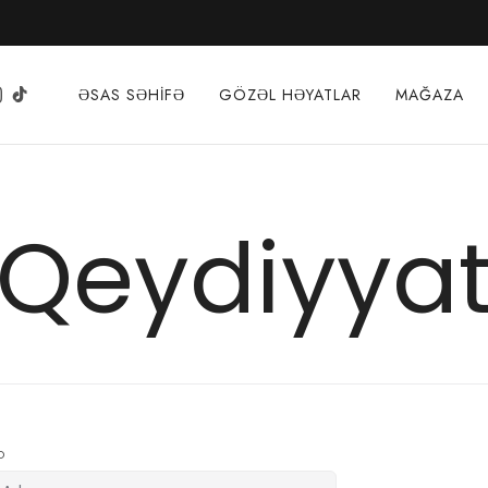
ƏSAS SƏHIFƏ
GÖZƏL HƏYATLAR
MAĞAZA
Qeydiyya
D