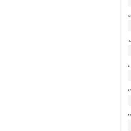
S
İ
E
P
P