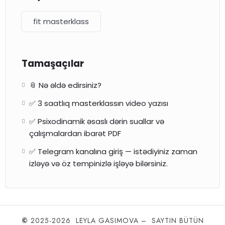
fit masterklass
Tamaşaçılar
📎 Nə əldə edirsiniz?
✅ 3 saatlıq masterklassın video yazısı
✅ Psixodinamik əsaslı dərin suallar və
çalışmalardan ibarət PDF
✅ Telegram kanalına giriş — istədiyiniz zaman
izləyə və öz tempinizlə işləyə bilərsiniz.
©
2025-2026 LEYLA GASIMOVA – SAYTIN BÜTÜN