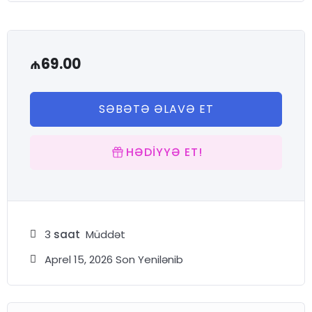
✅ Telegram kanalına giriş — istədiyiniz zaman izləyə və öz
tempinizlə işləyə bilərsiniz.
₼
69.00
SƏBƏTƏ ƏLAVƏ ET
HƏDIYYƏ ET!
3
saat
Müddət
Aprel 15, 2026 Son Yenilənib