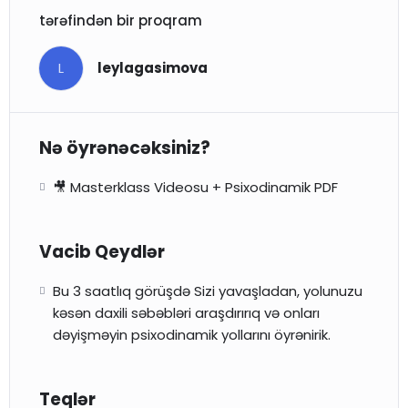
tərəfindən bir proqram
L
leylagasimova
Nə öyrənəcəksiniz?
🎥 Masterklass Videosu + Psixodinamik PDF
Vacib Qeydlər
Bu 3 saatlıq görüşdə Sizi yavaşladan, yolunuzu
kəsən daxili səbəbləri araşdırırıq və onları
dəyişməyin psixodinamik yollarını öyrənirik.
Teqlər