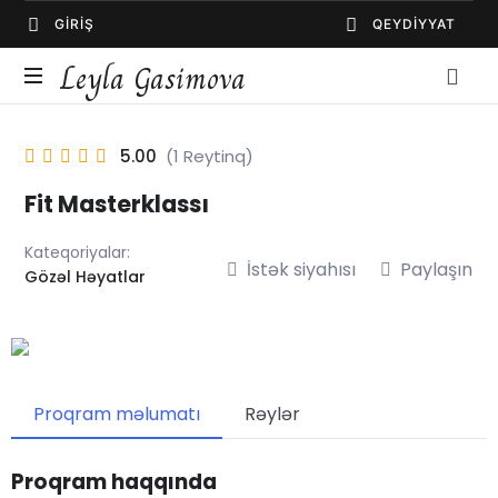
GIRIŞ
QEYDIYYAT
Leyla
Leyla Gasimova
Gasimova
Psixoloq
5.00
(1 Reytinq)
Fit Masterklassı
Kateqoriyalar:
İstək siyahısı
Paylaşın
Gözəl Həyatlar
Proqram məlumatı
Rəylər
Proqram haqqında