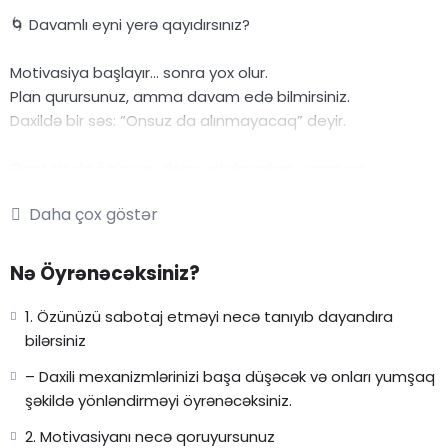
🌀 Davamlı eyni yerə qayıdırsınız?
Motivasiya başlayır… sonra yox olur.
Plan qurursunuz, amma davam edə bilmirsiniz.
Daxildə bir səs: “Onsuz da alınmayacaq” deyir.
Əgər siz də özünüzü daim ertələyərkən, yarımçıq
qoyarkən, özünüzə qarşı sərt davranarkən tapırsınızsa —
Daha çox göstər
bu görüş Sizin üçündür.
⸻
Nə Öyrənəcəksiniz?
🎥 Masterklass Videosu + Psixodinamik PDF
1. Özünüzü sabotaj etməyi necə tanıyıb dayandıra
bilərsiniz
Bu 3 saatlıq görüşdə Sizi yavaşladan, yolunuzu kəsən daxili
– Daxili mexanizmlərinizi başa düşəcək və onları yumşaq
səbəbləri araşdırırıq və onları dəyişməyin psixodinamik
şəkildə yönləndirməyi öyrənəcəksiniz.
yollarını öyrənirik.
2. Motivasiyanı necə qoruyursunuz