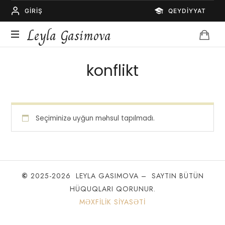
GIRIŞ
QEYDIYYAT
Leyla
Leyla Gasimova
Gasimova
Psixoloq
konflikt
Seçiminizə uyğun məhsul tapılmadı.
©
2025-2026 LEYLA GASIMOVA – SAYTIN BÜTÜN
HÜQUQLARI QORUNUR.
MƏXFILIK SIYASƏTI