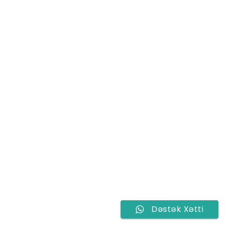
SHARE THIS SELECTION
Tweet
LinkedIn
Dəstək Xətti