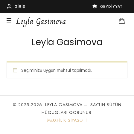
GIRIŞ
QEYDIYYAT
Leyla
Leyla Gasimova
Gasimova
Psixoloq
Leyla Gasimova
Seçiminizə uyğun məhsul tapılmadı.
©
2025-2026 LEYLA GASIMOVA – SAYTIN BÜTÜN
HÜQUQLARI QORUNUR.
MƏXFILIK SIYASƏTI