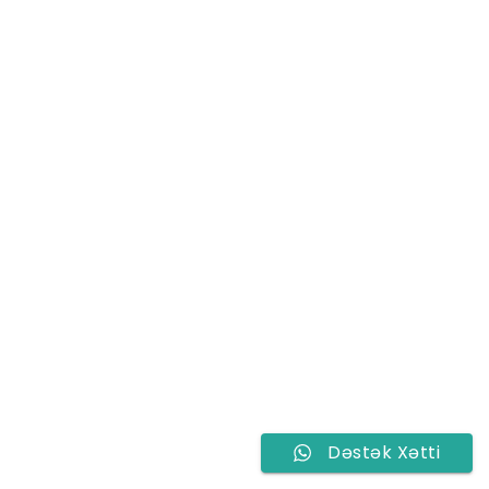
SHARE THIS SELECTION
Tweet
LinkedIn
Dəstək Xətti